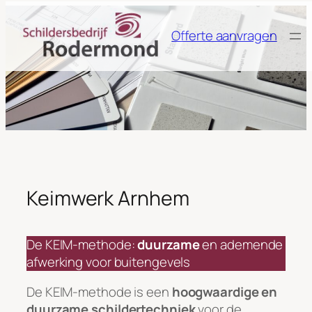
Ga
naar
Offerte aanvragen
de
inhoud
Keimwerk Arnhem
De KEIM-methode:
duurzame
en ademende
afwerking voor buitengevels
De KEIM-methode is een
hoogwaardige en
duurzame schildertechniek
voor de