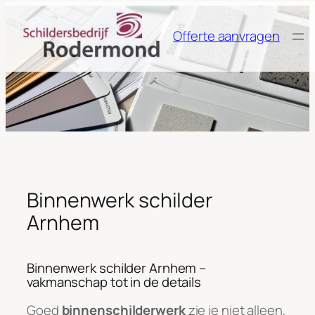
Ga
naar
Offerte aanvragen
de
inhoud
Binnenwerk schilder
Arnhem
Binnenwerk schilder Arnhem –
vakmanschap tot in de details
Goed
binnenschilderwerk
zie je niet alleen,