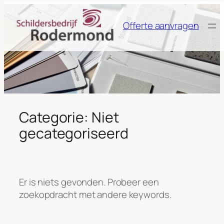
Ga
naar
Offerte aanvragen
de
inhoud
Categorie:
Niet
gecategoriseerd
Er is niets gevonden. Probeer een
zoekopdracht met andere keywords.